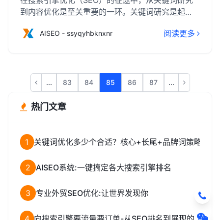
在搜索引擎优化（SEO）的征途中，从关键词研究
到内容优化是至关重要的一环。关键词研究是起
点，它要求我们深入理解目标受众的搜索习惯和需
阅读更多
AISEO - ssyqyhbknxnr
求，挑选出既具有搜索量又符合网站定位的关键
词。随后，内容优化则是核心，通过高质量、原创
且与关键词紧密相关的内容，不仅能提升用户体
验，还能有效吸引并留住搜索引擎的爬虫，从而提
升网站排名。 不容忽视的优化要点包括：精准定位
...
83
84
85
86
87
...
关键词、合理布局关键词于标题、正文及元数据
中；创作有价值、易读且引人入胜的内容；定期更
热门文章
新内容以保持网站活跃度；以及优化页面结构、提
升加载速度等技术层面上的改进。
1
关键词优化多少个合适？核心+长尾+品牌词策略全解
2
AISEO系统:一键搞定各大搜索引擎排名
3
专业外贸SEO优化:让世界发现你
4
向搜索引擎要流量要订单-从SEO排名到展现的实战策