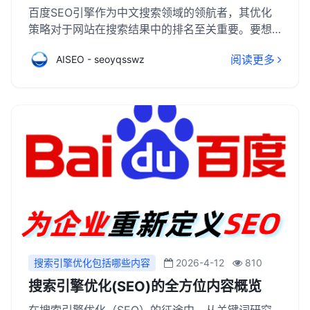
百度SEO引擎作为中文搜索领域的领航者，其优化
策略对于网站在搜索结果中的排名至关重要。要想
让你的网站在众多竞争者中脱颖而出，首先需要深
阅读更多
AISEO - seoyqsswz
入了解百度的排名算法和用户搜索行为。这包括关
注网站内容的质量与原创性，确保内容不仅丰富有
价值，还能精准匹配用户搜索意图。同时，构建高
质量的内外链网络，提升网站的权威性和相关性，
也是不可或缺的一环。此外，注重网站的用户体
验，如页面加载速度、易用性、移动端适配等，都
能显著提升用户满意度和停留时间，从而对SEO产
生积极影响。
搜索引擎优化包括哪些内容
2026-4-12
810
搜索引擎优化(SEO)的全方位内容概览