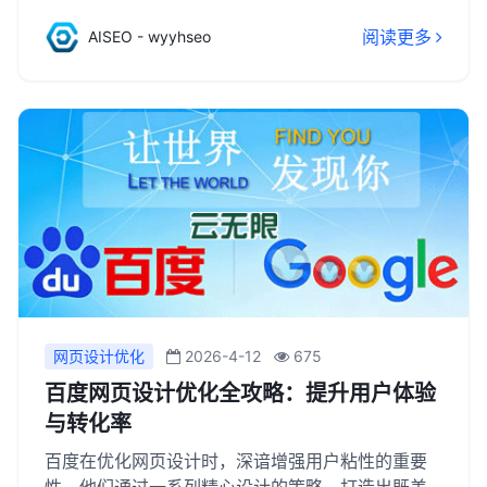
精细，它综合考虑了网页的内容质量、用户体验、
阅读更多
AISEO - wyyhseo
关键词布局、外链质量等多个因素。为了优化网页
内容以符合百度SEO的要求，网站管理员需要深入
研究用户需求，创作高质量、原创性的内容，并合
理布局关键词，同时确保网页加载速度快、结构清
晰、易于导航。此外，积极构建高质量的外链也是
提升网页权重和排名的重要策略。通过这些努力，
可以有效地驱动网页在百度自然搜索结果中的排名
提升。
网页设计优化
2026-4-12
675
百度网页设计优化全攻略：提升用户体验
与转化率
百度在优化网页设计时，深谙增强用户粘性的重要