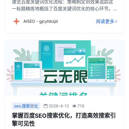
速览百度关键词优化流程：策略制定到效果追踪这
一标题精炼地概括了百度关键词优化的核心环节。
首先，策略制定是起点，涉及关键词的精准选择、
阅读更多
AISEO - gjcyhbzjd
竞争对手分析以及目标用户定位，为优化工作奠定
坚实基础。随后，进入实施阶段，包括在网站内
容、结构、内外链等方面进行关键词的合理布局与
优化，确保搜索引擎能准确理解并高效收录网站信
息。最后，效果追踪至关重要，通过数据分析工具
监测关键词排名变化、网站流量及转化率等指标，
及时调整优化策略，以持续提升网站在百度搜索结
果中的表现。
seo,搜索优化
2026-4-12
719
掌握百度SEO搜索优化，打造高效搜索引
擎可见性