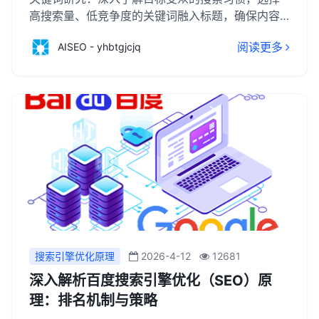
高搜索量、低竞争度的关键词融入标题，确保内容
与用户需求高度匹配。 标题吸引力：在保持关键词
阅读更多
AISEO - yhbtgjcjq
精准的同时，使标题具有吸引力和独特性，能够激
发用户的点击欲望。 长度控制：根据百度搜索结果
显示的标题长度限制，合理控制标题长度，确保关
键词完整展现且不过于冗长。 关键词位置：将最重
要的关键词放在标题的开头或靠近开头的位置，这
样有助于搜索引擎更快地识别并赋予更高的权重。
避免堆砌：确保标题自然流畅，避免过度堆砌关键
词，以免被搜索引擎视为作弊行为而受到惩罚。
搜索引擎优化原理
2026-4-12
12681
深入解析百度搜索引擎优化（SEO）原
理：排名机制与策略