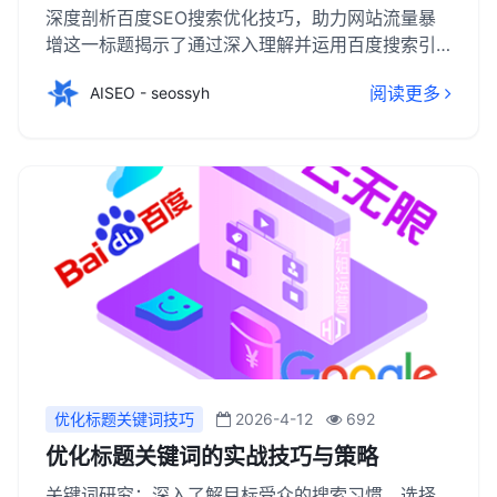
深度剖析百度SEO搜索优化技巧，助力网站流量暴
增这一标题揭示了通过深入理解并运用百度搜索引
擎优化（SEO）的策略与技巧，可以显著提升网站
阅读更多
AISEO - seossyh
的曝光度与访问量。文章将深入剖析关键词研究的
艺术，强调选择高潜力、低竞争的关键词对于提高
排名的重要性；同时，探讨网站内容质量与结构优
化的必要性，确保内容不仅吸引用户，也符合搜索
引擎的抓取与排名标准。此外，还会介绍外部链接
建设的策略、社交媒体与内容营销的整合方法，以
及如何利用数据分析工具持续监测并优化SEO效
果。
优化标题关键词技巧
2026-4-12
692
优化标题关键词的实战技巧与策略
关键词研究：深入了解目标受众的搜索习惯，选择