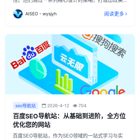
性。他们通过一系列精心设计的策略，打造出既美
观又实用的网页界面。首先，百度注重页面的简洁
阅读更多
AISEO - wysjyh
性和直观性，避免过多的冗余信息和复杂布局，确
保用户能够快速找到所需内容。其次，百度强化视
觉吸引力，运用色彩、图片和排版等设计元素，营
造出舒适、专业的浏览环境。同时，他们还注重交
互性设计，如增加点击按钮、滑动效果等，提升用
户与网页的互动体验。此外，百度还不断优化网页
加载速度，确保用户能够流畅地浏览网页，减少等
待时间。这些优化措施共同作用下，有效增强了用
户对百度网页的粘性。
seo导航站
2026-4-12
704
百度SEO导航站：从基础到进阶，全方位
优化您的网站
百度SEO导航站，作为SEO领域的一站式学习与实