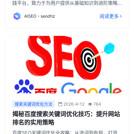
践平台，致力于为用户提供从基础知识到进阶策略
的全方位指导。无论您是SEO初学者，还是经验丰
阅读更多
AISEO - seodhz
富的从业者，都能在这里找到适合自己的学习资
源。导航站内容涵盖SEO的基本概念、关键词研
究、网站结构优化、内容创作与优化、外链建设等
多个方面，帮助用户系统地掌握SEO技能。此外，
导航站还定期更新行业资讯和最新算法动态，确保
用户能够紧跟百度SEO的发展步伐。通过持续学习
和实践，用户可以在导航站的引导下，逐步优化自
己的网站，提升在百度搜索引擎中的排名和可见
度。
搜索关键词优化方法
2026-4-12
784
揭秘百度搜索关键词优化技巧：提升网站
排名的实用策略
百度SEO关键词优化全攻略：从选词到布局，打造