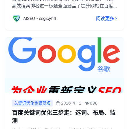
高效搜索排名这一标题全面涵盖了提升网站在百度
搜索引擎中排名的关键步骤。首先，选词是关键，
阅读更多
AISEO - ssgjcyhff
需深入分析用户搜索习惯，挑选与网站内容高度相
关且竞争度适中的关键词。接着，布局策略同样重
要，包括在标题、URL、元描述、正文及图片ALT标
签中合理分布关键词，同时保持内容的自然流畅，
避免过度堆砌。此外，还需关注网站结构、内链建
设及外部链接质量，以全面提升网站权威性和用户
体验。
关键词优化步骤简短
2026-4-12
698
百度关键词优化三步走：选词、布局、监
测