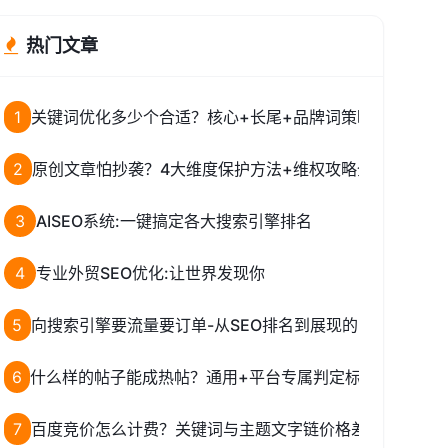
热门文章
1
关键词优化多少个合适？核心+长尾+品牌词策略全解析
2
原创文章怕抄袭？4大维度保护方法+维权攻略全解析
3
AISEO系统:一键搞定各大搜索引擎排名
4
专业外贸SEO优化:让世界发现你
5
向搜索引擎要流量要订单-从SEO排名到展现的实战策略
6
什么样的帖子能成热帖？通用+平台专属判定标准全揭秘
7
百度竞价怎么计费？关键词与主题文字链价格差异揭秘