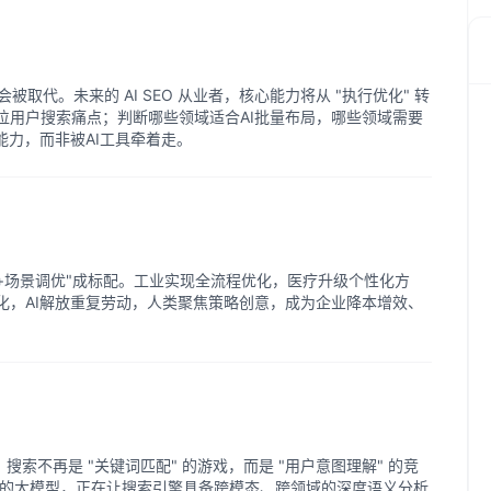
er"会被取代。未来的 AI SEO 从业者，核心能力将从 "执行优化" 转
速定位用户搜索痛点；判断哪些领域适合AI批量布局，哪些领域需要
能力，而非被AI工具牵着走。
库+场景调优"成标配。工业实现全流程优化，医疗升级个性化方
化，AI解放重复劳动，人类聚焦策略创意，成为企业降本增效、
，搜索不再是 "关键词匹配" 的游戏，而是 "用户意图理解" 的竞
为代表的大模型，正在让搜索引擎具备跨模态、跨领域的深度语义分析