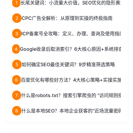
1
长尾关键词：小流量大价值，SEO优化的隐形黄金矿
2
CPC广告全解析：从原理到实操的终极指南
3
ICP备案号全攻略：定义、办理、查询及使用指南
4
Google收录后取消索引？6大核心原因+系统排查解
5
如何确定SEO最佳关键词？9步精准筛选策略
6
百度优化有哪些好方法？4大核心策略+实操实施指南
7
什么是robots.txt？搜索引擎爬虫的 “访问规则指南”
8
什么是本地SEO？本地企业获客的“近场流量密码”