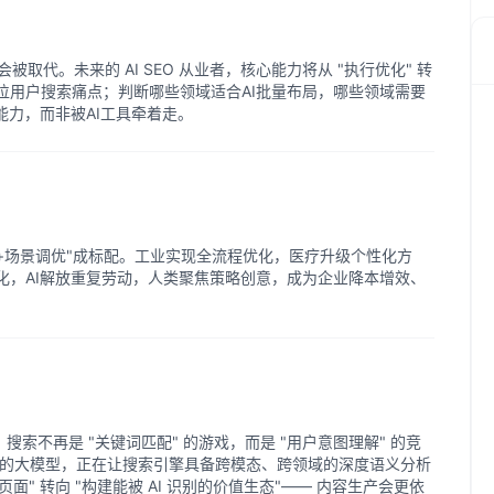
er"会被取代。未来的 AI SEO 从业者，核心能力将从 "执行优化" 转
速定位用户搜索痛点；判断哪些领域适合AI批量布局，哪些领域需要
能力，而非被AI工具牵着走。
库+场景调优"成标配。工业实现全流程优化，医疗升级个性化方
化，AI解放重复劳动，人类聚焦策略创意，成为企业降本增效、
，搜索不再是 "关键词匹配" 的游戏，而是 "用户意图理解" 的竞
为代表的大模型，正在让搜索引擎具备跨模态、跨领域的深度语义分析
化页面" 转向 "构建能被 AI 识别的价值生态"—— 内容生产会更依