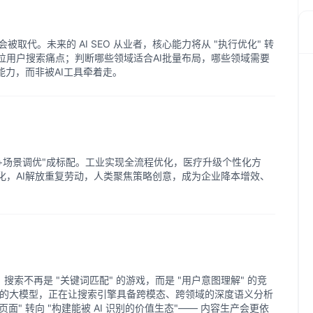
er"会被取代。未来的 AI SEO 从业者，核心能力将从 "执行优化" 转
速定位用户搜索痛点；判断哪些领域适合AI批量布局，哪些领域需要
能力，而非被AI工具牵着走。
库+场景调优"成标配。工业实现全流程优化，医疗升级个性化方
化，AI解放重复劳动，人类聚焦策略创意，成为企业降本增效、
，搜索不再是 "关键词匹配" 的游戏，而是 "用户意图理解" 的竞
为代表的大模型，正在让搜索引擎具备跨模态、跨领域的深度语义分析
化页面" 转向 "构建能被 AI 识别的价值生态"—— 内容生产会更依