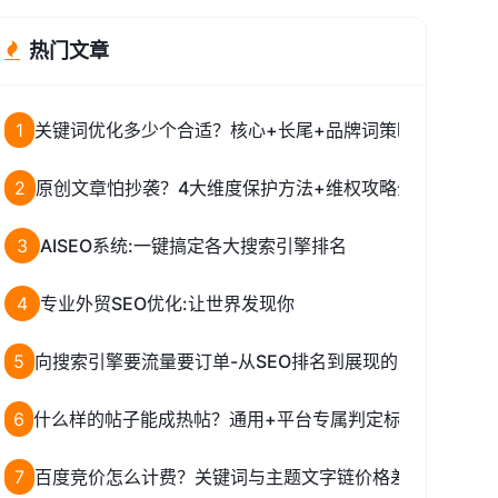
热门文章
1
关键词优化多少个合适？核心+长尾+品牌词策略全解析
2
原创文章怕抄袭？4大维度保护方法+维权攻略全解析
3
AISEO系统:一键搞定各大搜索引擎排名
4
专业外贸SEO优化:让世界发现你
5
向搜索引擎要流量要订单-从SEO排名到展现的实战策略
6
什么样的帖子能成热帖？通用+平台专属判定标准全揭秘
7
百度竞价怎么计费？关键词与主题文字链价格差异揭秘