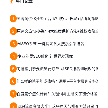
热门文章
1
关键词优化多少个合适？核心+长尾+品牌词策略全解
2
原创文章怕抄袭？4大维度保护方法+维权攻略全解析
3
AISEO系统:一键搞定各大搜索引擎排名
4
专业外贸SEO优化:让世界发现你
5
向搜索引擎要流量要订单-从SEO排名到展现的实战策
6
什么样的帖子能成热帖？通用+平台专属判定标准全揭
7
百度竞价怎么计费？关键词与主题文字链价格差异揭
8
网站流量突降大半？这些原因与排查方法赶紧收藏