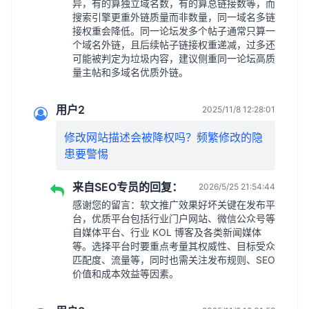
异，有的算独立域名数，有的算总链接数等，而
搜索引擎更重外链质量而非数量，同一域名多链
接权重会降低。同一论坛发多个帖子通常只算一
个域名外链，且后续帖子链接权重递减，过多还
可能被判定为垃圾内容，建议侧重同一论坛高质
量主帖和多域名优质外链。
用户2
2025/11/8 12:28:01
修改网站描述会被降权吗？频繁修改的隐
患要警惕
来自SEO专员的回复：
2026/5/25 21:54:44
感谢您的留言：软文推广效果好坏关键在发布平
台，优质平台包括行业门户网站、微信公众号等
自媒体平台、行业 KOL 博客及各类新闻媒体
等。选择平台时要重点考量其权威性、目标受众
匹配度、流量等，同时也需关注发布规则、SEO
价值和成本效益等因素。