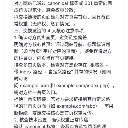
对方网站已通过 canonical 标签或 301 重定向完
成首页规范化，避免权重分散；
拟交换链接的页面确为对方真实首页，且具备正
常权重（无降权、惩罚情况）。
三、交换友链的 4 大核心注意事项
1. 确认对方真实首页，避免链接偏差
明确对方核心首页：通过网站导航、标题标识判
断（如 “首页” 字样对应的页面），避免误将对方
的栏目页、内页当作首页链接。
排查多首页版本：检查对方是否存在 “根域名 +
带 index 路径 + 自定义路径” 并存的情况（如同
时可访
问
example.com
和
example.com/index.php
），
需对方统一首页入口。
拒绝非首页链接：若对方要求链接到其自定义路
径的非首页页面（如
example.com/abc
），需果
断拒绝，友链交换核心是首页权重互传。
2. 核查技术设置，确保权重正常传递
确认 canonical 标签：查看对方链接页面的源