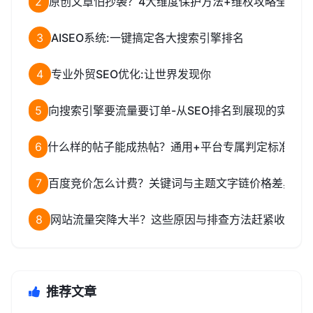
2
原创文章怕抄袭？4大维度保护方法+维权攻略全解析
3
AISEO系统:一键搞定各大搜索引擎排名
4
专业外贸SEO优化:让世界发现你
5
向搜索引擎要流量要订单-从SEO排名到展现的实战策
6
什么样的帖子能成热帖？通用+平台专属判定标准全揭
7
百度竞价怎么计费？关键词与主题文字链价格差异揭
8
网站流量突降大半？这些原因与排查方法赶紧收藏
推荐文章