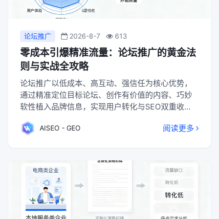
论坛推广
2026-8-7
613
零成本引爆精准流量：论坛推广的黄金法
则与实战全攻略
论坛推广以低成本、高互动、强信任为核心优势，
通过精准定位目标论坛、创作有价值的内容、巧妙
软性植入品牌信息，实现用户转化与SEO双重收
益。成功关键在于内容为王、用户为本，避免硬广
阅读更多
AISEO - GEO
与群发，注重真实互动与持续维护。在流量成本高
企的当下，论坛推广凭借其人性化沟通特质，成为
中小企业构建品牌信任、获取精准流量的高效路
径。