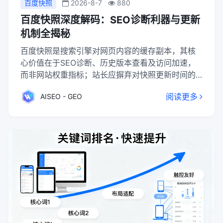
百度快照
2026-8-7
880
百度快照深度解码：SEO诊断利器与更新
机制全揭秘
百度快照是搜索引擎对网页内容的缓存副本，其核
心价值在于SEO诊断、历史版本查看及访问加速，
而非网站权重指标；站长应摒弃对快照更新时间的
过度关注，集中精力构建高质量原创内容体系与优
阅读更多
AISEO - GEO
质外链生态，通过提升页面时效性价值和用户检索
体验，自然驱动蜘蛛高频抓取与快照更新，实现搜
索引擎信赖度的长期积累。