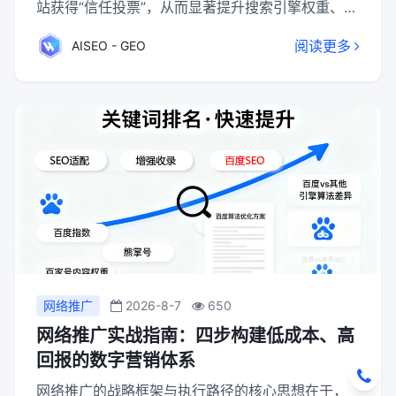
站获得“信任投票”，从而显著提升搜索引擎权重、关
键词排名与收录效率，并获取定向流量。成功关键
阅读更多
AISEO - GEO
在于质量优先于数量，严格筛选相关、健康的交换
对象，并利用专业工具与平台高效执行、定期维
护。必须规避与低质站点链接、忽视定期检查等常
见陷阱，确保友链策略持续为网站SEO带来正向收
益。
网络推广
2026-8-7
650
网络推广实战指南：四步构建低成本、高
回报的数字营销体系
网络推广的战略框架与执行路径的核心思想在于，