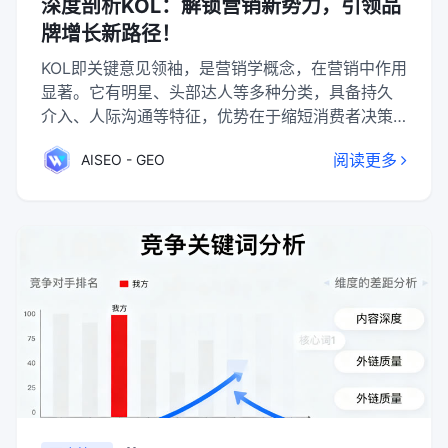
深度剖析KOL：解锁营销新势力，引领品
牌增长新路径！
KOL即关键意见领袖，是营销学概念，在营销中作用
显著。它有明星、头部达人等多种分类，具备持久
介入、人际沟通等特征，优势在于缩短消费者决策
时间、形成品牌效应等。成为KOL需付出、执行并了
阅读更多
AISEO - GEO
解分享自己。许多行业将其纳入营销策略，与KOL合
作有多种方式，投放时商家要明确目的、形成利益
模式、做好调研、制定针对性方案并遵守规则。