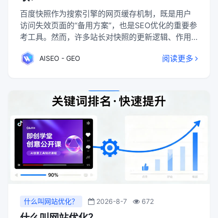
百度快照作为搜索引擎的网页缓存机制，既是用户
访问失效页面的“备用方案”，也是SEO优化的重要参
考工具。然而，许多站长对快照的更新逻辑、作用
场景及操作方法存在认知误区：为何快照长时间不
阅读更多
AISEO - GEO
更新？快照时间倒退是否影响排名？如何通过快照
诊断网站问题？本文将从技术原理到实操策略，系
统解析百度快照的核心价值与优化方法。
什么叫网站优化？
2026-8-7
672