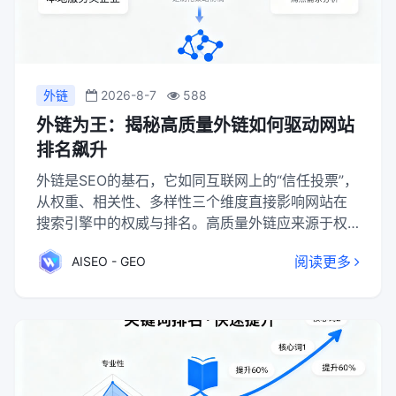
外链
2026-8-7
588
外链为王：揭秘高质量外链如何驱动网站
排名飙升
外链是SEO的基石，它如同互联网上的“信任投票”，
从权重、相关性、多样性三个维度直接影响网站在
搜索引擎中的权威与排名。高质量外链应来源于权
威相关站点，以自然、多样的锚文本形式，出现在
阅读更多
AISEO - GEO
内容正文中。其建设核心在于创造值得被引用的卓
越内容，并通过内容营销、友情链接、问答平台等
多元渠道自然获取。必须规避垃圾链接、过度优化
等风险，并与内链优化协同，共同构筑网站健康的
链接生态与强大的搜索表现力。