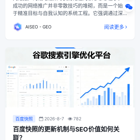
成功的网络推广并非零散技巧的堆砌，而是一个始
于精准目标与自我认知的系统工程。它强调通过深
入分析产品、市场与竞争对手来明确方向，进而有
阅读更多
AISEO - GEO
机整合免费的长线渠道（如SEO、内容营销）与付
费的短线渠道（如SEM、信息流广告），构建多元
推广矩阵。最终，企业需遵循从现状分析、策略制
定到执行监测、数据优化的科学步骤，并重视用户
体验与渠道适配，通过持续优化或将专业任务外
包，方能实现“小投入大回报”的营销目标。
百度快照
2026-8-7
782
百度快照的更新机制与SEO价值如何关
联？